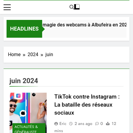
Découvrez la magie des webcams à Albufeira en 2025
HEADLINES
4 Jours Ago
Home
2024
juin
juin 2024
TikTok contre Instagram :
La bataille des réseaux
sociaux
Eric
2 ans ago
0
12
ACTUALITÉS &
mins
GÉNÉRALISTE