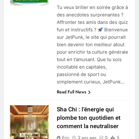
Tu veux briller en soirée grâce à
des anecdotes surprenantes ?
Affronter tes amis dans des quiz
fun et instructifs ?
Bienvenue
sur JetPunk, le site qui pourrait
bien devenir ton meilleur atout
pour enrichir ta culture générale
tout en t’amusant. Que tu sois
incollable en capitales,
passionné de sport ou
simplement curieux, JetPunk…
Read Full News
Sha Chi : l’énergie qui
plombe ton quotidien et
comment la neutraliser
Eric
2 ans ago
0
5