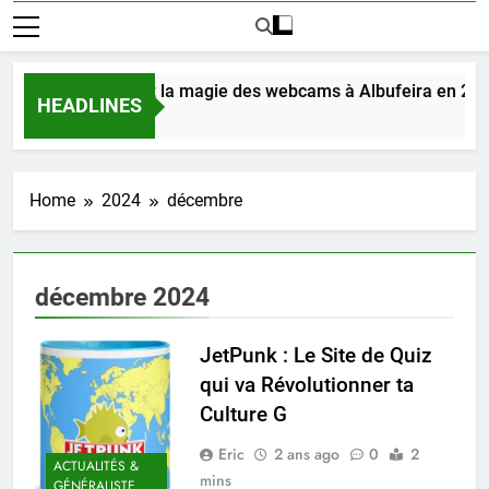
Découvrez la magie des webcams à Albufeira en 202
HEADLINES
3 Jours Ago
Home
2024
décembre
décembre 2024
JetPunk : Le Site de Quiz
qui va Révolutionner ta
Culture G
Eric
2 ans ago
0
2
ACTUALITÉS &
mins
GÉNÉRALISTE