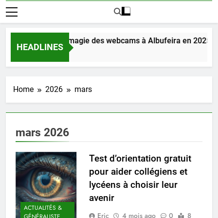
Découvrez la magie des webcams à Albufeira en 2025
HEADLINES
2 Jours Ago
Home
2026
mars
mars 2026
Test d’orientation gratuit
pour aider collégiens et
lycéens à choisir leur
avenir
ACTUALITÉS &
Eric
4 mois ago
0
8
GÉNÉRALISTE