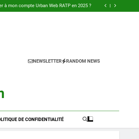
 la magie des webcams à Albufeira en 2025
r à mon compte Urban Web RATP en 2025 ?
mplet pour réussir l achat LMNP d occasion
rder les séries web Ullu en ligne en 2025 ?
 la magie des webcams à Albufeira en 2025
r à mon compte Urban Web RATP en 2025 ?
mplet pour réussir l achat LMNP d occasion
rder les séries web Ullu en ligne en 2025 ?
NEWSLETTER
RANDOM NEWS
m
LITIQUE DE CONFIDENTIALITÉ