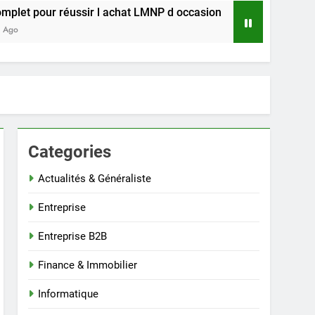
our réussir l achat LMNP d occasion
Comment 
3 Semaine
Categories
Actualités & Généraliste
Entreprise
Entreprise B2B
Finance & Immobilier
Informatique