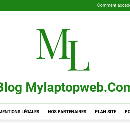
Découvrez
Comment accéde
Guide co
Comment rega
Découvrez
Comment accéde
Guide co
Comment rega
Blog Mylaptopweb.co
MENTIONS LÉGALES
NOS PARTENAIRES
PLAN SITE
PO