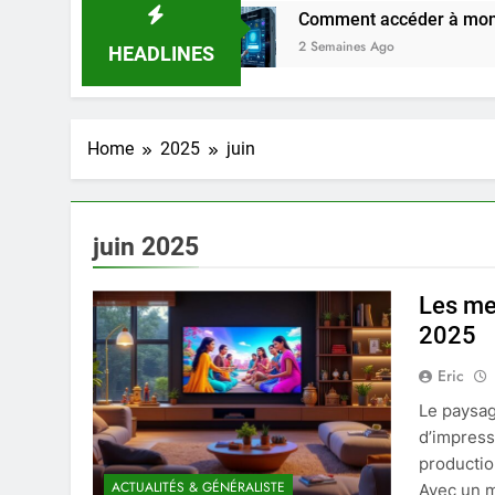
eira en 2025
Comment accéder à mon compt
2 Semaines Ago
HEADLINES
Home
2025
juin
juin 2025
Les me
2025
Eric
Le paysag
d’impress
productio
ACTUALITÉS & GÉNÉRALISTE
Avec un m