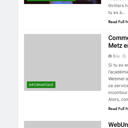
thrillers 
tu es à…
Read Full 
Commen
Metz e
Eric
Si tu es 
l’académi
Webmel es
INFORMATIQUE
ce servic
incontour
Alors, co
Read Full 
WebUnt