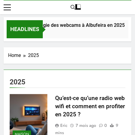
Découvrez la magie des webcams à Albufeira en 2025
HEADLINES
3 Jours Ago
Home
2025
2025
Qu’est-ce qu’une radio web
wifi et comment en profiter
en 2025 ?
Eric
7 mois ago
0
9
mins
MAISON