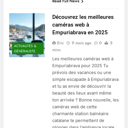
Read Full News
Découvrez les meilleures
caméras web à
Empuriabrava en 2025
Eric
9 mois ago
0
5
ACTUALITÉS &
mins
GÉNÉRALISTE
Les meilleures caméras web à
Empuriabrava pour 2025 Tu
prévois des vacances ou une
simple escapade à Empuriabrava
et tu as envie de découvrir la
beauté des lieux avant même
ton arrivée ? Bonne nouvelle, les
caméras web de cette
charmante station balnéaire
catalane te permettent de
plonger dans l’ambiance locale