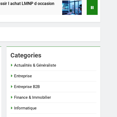
P d occasion
Comment regarder les séries web
2 Semaines Ago
Categories
Actualités & Généraliste
Entreprise
Entreprise B2B
Finance & Immobilier
Informatique