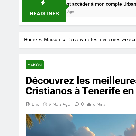
Comment accéder à mon compte Urban Web RATP en 20
1 Semaine Ago
HEADLINES
Home
Maison
Découvrez les meilleures webca
MAISON
Découvrez les meilleur
Cristianos à Tenerife e
0
Eric
9 Mois Ago
6 Mins