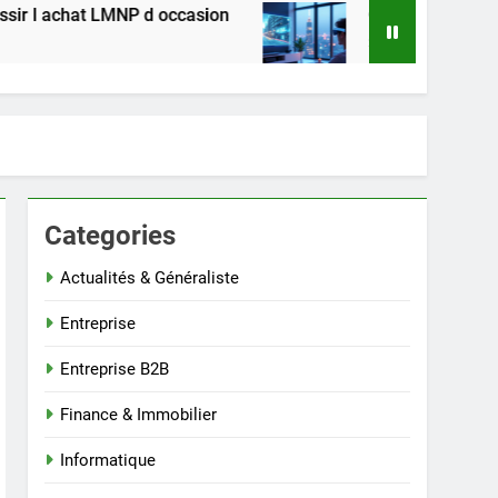
 LMNP d occasion
Comment regarder les séries
2 Semaines Ago
Categories
Actualités & Généraliste
Entreprise
Entreprise B2B
Finance & Immobilier
Informatique