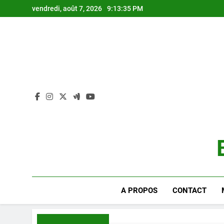
Skip
vendredi, août 7, 2026
9:13:36 PM
to
content
A PROPOS
CONTACT