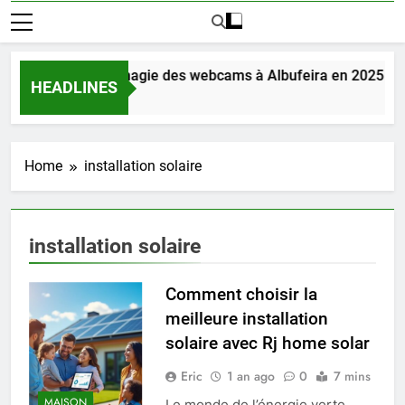
Découvrez la magie des webcams à Albufeira en 2025
HEADLINES
2 Jours Ago
Home
installation solaire
installation solaire
Comment choisir la
meilleure installation
solaire avec Rj home solar
Eric
1 an ago
0
7 mins
MAISON
Le monde de l’énergie verte