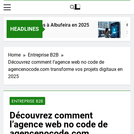
ie des webcams à Albufeira en 2025
Comment
HEADLINES
2 Semaines
Home
Entreprise B2B
Découvrez comment l’agence web no code de
agencenocode.com transforme vos projets digitaux en
2025
ENTREPRISE B2B
Découvrez comment
l’agence web no code de
agencenocode.com