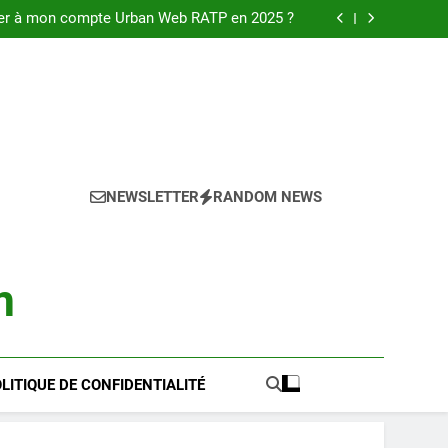
 la magie des webcams à Albufeira en 2025
r à mon compte Urban Web RATP en 2025 ?
mplet pour réussir l achat LMNP d occasion
rder les séries web Ullu en ligne en 2025 ?
 la magie des webcams à Albufeira en 2025
r à mon compte Urban Web RATP en 2025 ?
mplet pour réussir l achat LMNP d occasion
rder les séries web Ullu en ligne en 2025 ?
NEWSLETTER
RANDOM NEWS
m
LITIQUE DE CONFIDENTIALITÉ