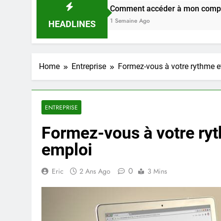
Comment accéder à mon compte Urban Web RATP 
1 Semaine Ago
HEADLINES
Home
Entreprise
Formez-vous à votre rythme et
ENTREPRISE
Formez-vous à votre ryt
emploi
0
Eric
2 Ans Ago
3 Mins