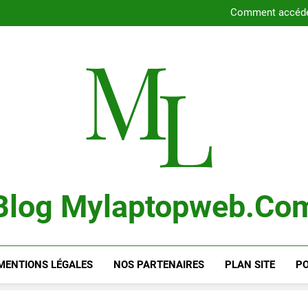
Découvrez
Comment accéde
Guide co
Comment rega
Découvrez
Comment accéde
Guide co
Comment rega
Blog Mylaptopweb.co
MENTIONS LÉGALES
NOS PARTENAIRES
PLAN SITE
PO