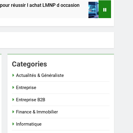
t LMNP d occasion
Comment regarder les série
2 Semaines Ago
Categories
Actualités & Généraliste
Entreprise
Entreprise B2B
Finance & Immobilier
Informatique