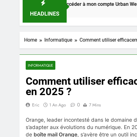
Comment accéder à mon compte Urban Web RATP en 202
1 Semaine Ago
HEADLINES
Home
Informatique
Comment utiliser efficace
INFORMATIQUE
Comment utiliser effic
en 2025 ?
0
Eric
1 An Ago
7 Mins
Orange, leader incontesté dans le domaine de
s’adapter aux évolutions du numérique. En 2
de
boîte mail Orange
, s’avère être un outil i