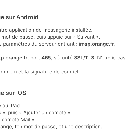
ge sur Android
utre application de messagerie installée.
 mot de passe, puis appuie sur « Suivant ».
es paramètres du serveur entrant :
imap.orange.fr
,
p.orange.fr
, port
465
, sécurité
SSL/TLS
. N’oublie pas
on nom et ta signature de courriel.
e sur iOS
 ou iPad.
», puis « Ajouter un compte ».
n compte Mail ».
ange, ton mot de passe, et une description.