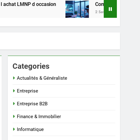
d occasion
Comment regarder les séries web U
2 Semaines Ago
Categories
Actualités & Généraliste
Entreprise
Entreprise B2B
Finance & Immobilier
Informatique