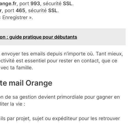
ange.fr
, port
993
, sécurité
SSL
.
r
, port
465
, sécurité
SSL
.
 Enregistrer ».
on : guide pratique pour débutants
à envoyer tes emails depuis n’importe où. Tant mieux,
tivité est essentiel pour rester en contact, que ce
avec ta famille.
îte mail Orange
tion de sa gestion devient primordiale pour gagner en
ter la vie :
ls par projet, sujet ou expéditeur pour les retrouver