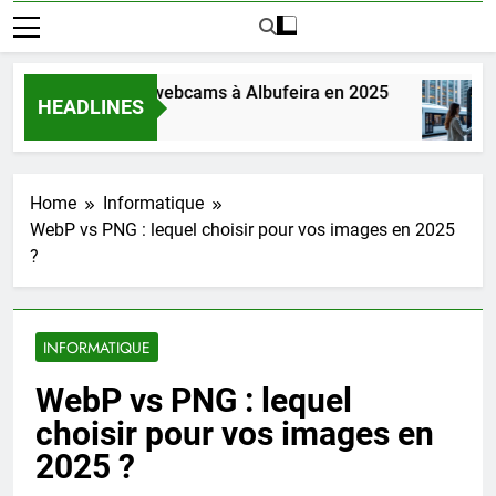
a magie des webcams à Albufeira en 2025
Co
HEADLINES
1 S
Home
Informatique
WebP vs PNG : lequel choisir pour vos images en 2025
?
INFORMATIQUE
WebP vs PNG : lequel
choisir pour vos images en
2025 ?