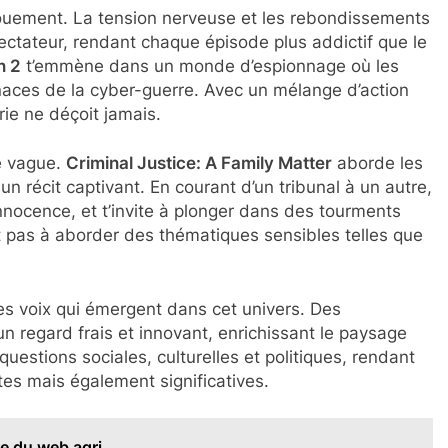
gouement. La tension nerveuse et les rebondissements
ectateur, rendant chaque épisode plus addictif que le
n 2
t’emmène dans un monde d’espionnage où les
naces de la cyber-guerre. Avec un mélange d’action
érie ne déçoit jamais.
le vague.
Criminal Justice: A Family Matter
aborde les
un récit captivant. En courant d’un tribunal à un autre,
 innocence, et t’invite à plonger dans des tourments
 pas à aborder des thématiques sensibles telles que
les voix qui émergent dans cet univers. Des
un regard frais et innovant, enrichissant le paysage
questions sociales, culturelles et politiques, rendant
tes mais également significatives.
re du web agri