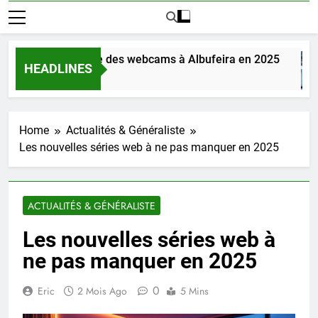
uvrez la magie des webcams à Albufeira en 2025
HEADLINES
s Ago
Home
Actualités & Généraliste
Les nouvelles séries web à ne pas manquer en 2025
ACTUALITÉS & GÉNÉRALISTE
Les nouvelles séries web à
ne pas manquer en 2025
0
Eric
2 Mois Ago
5 Mins