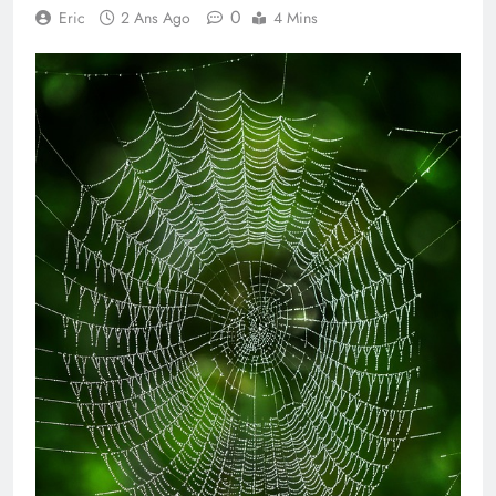
0
Eric
2 Ans Ago
4 Mins