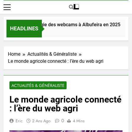
couvrez la magie des webcams à Albufeira en 2025
HEADLINES
Jours Ago
Home
Actualités & Généraliste
Le monde agricole connecté : l’ère du web agri
ACTUALITÉS & GÉNÉRALISTE
Le monde agricole connecté
: l’ère du web agri
0
Eric
2 Ans Ago
4 Mins