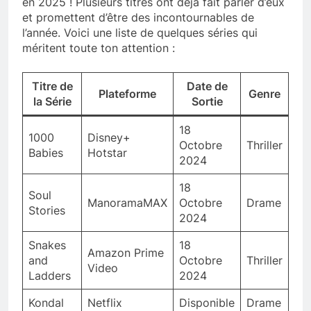
en 2025 ! Plusieurs titres ont déjà fait parler d’eux
et promettent d’être des incontournables de
l’année. Voici une liste de quelques séries qui
méritent toute ton attention :
Titre de
Date de
Plateforme
Genre
la Série
Sortie
18
1000
Disney+
Octobre
Thriller
Babies
Hotstar
2024
18
Soul
ManoramaMAX
Octobre
Drame
Stories
2024
Snakes
18
Amazon Prime
and
Octobre
Thriller
Video
Ladders
2024
Kondal
Netflix
Disponible
Drame