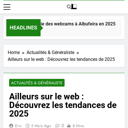
uvrez la magie des webcams à Albufeira en 2025
HEADLINES
rs Ago
Home
Actualités & Généraliste
Ailleurs sur le web : Découvrez les tendances de 2025
ACTUALITÉS & GÉNÉRALISTE
Ailleurs sur le web :
Découvrez les tendances de
2025
0
Eric
5 Mois Ago
8 Mins