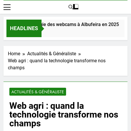
couvrez la magie des webcams à Albufeira en 2025
HEADLINES
ours Ago
Home
Actualités & Généraliste
Web agri : quand la technologie transforme nos
champs
ACTUALITÉS & GÉNÉRALISTE
Web agri : quand la
technologie transforme nos
champs