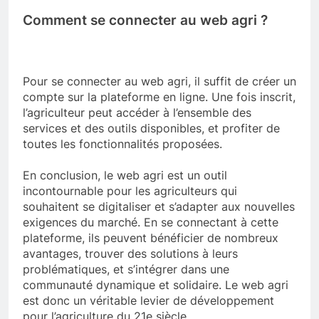
Comment se connecter au web agri ?
Pour se connecter au web agri, il suffit de créer un
compte sur la plateforme en ligne. Une fois inscrit,
l’agriculteur peut accéder à l’ensemble des
services et des outils disponibles, et profiter de
toutes les fonctionnalités proposées.
En conclusion, le web agri est un outil
incontournable pour les agriculteurs qui
souhaitent se digitaliser et s’adapter aux nouvelles
exigences du marché. En se connectant à cette
plateforme, ils peuvent bénéficier de nombreux
avantages, trouver des solutions à leurs
problématiques, et s’intégrer dans une
communauté dynamique et solidaire. Le web agri
est donc un véritable levier de développement
pour l’agriculture du 21e siècle.