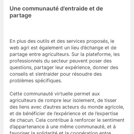
Une communauté d’entraide et de
partage
En plus des outils et des services proposés, le
web agri est également un lieu d’échange et de
partage entre agriculteurs. Sur la plateforme, les
professionnels du secteur peuvent poser des
questions, partager leur expérience, donner des
conseils et s’entraider pour résoudre des
problèmes spécifiques.
Cette communauté virtuelle permet aux
agriculteurs de rompre leur isolement, de tisser
des liens avec d’autres acteurs du monde agricole,
et de bénéficier de l’expérience et de l’expertise
de chacun. Cela contribue à renforcer le sentiment
d’appartenance à une même communauté, et à
favoriser la solidarité et la coopération entre