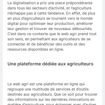
La digitalisation a pris une place prépondérante
dans tous les secteurs d’activité, et l’agriculture
n’échappe pas à cette tendance. En effet, de plus
en plus d’agriculteurs se tournent vers le monde
digital pour optimiser leur production, améliorer
leur gestion et trouver de nouveaux débouchés.
C’est dans ce contexte que le web agri prend tout
son sens, en permettant aux agriculteurs de se
connecter et de bénéficier des outils et des
ressources disponibles en ligne.
Une plateforme dédiée aux agriculteurs
Le web agri est une plateforme en ligne qui
regroupe une multitude de services et d’outils
destinés aux agriculteurs. Que ce soit pour trouver
des informations sur les dernières innovations en
matière d’agriculture, pour échanger avec d’autres