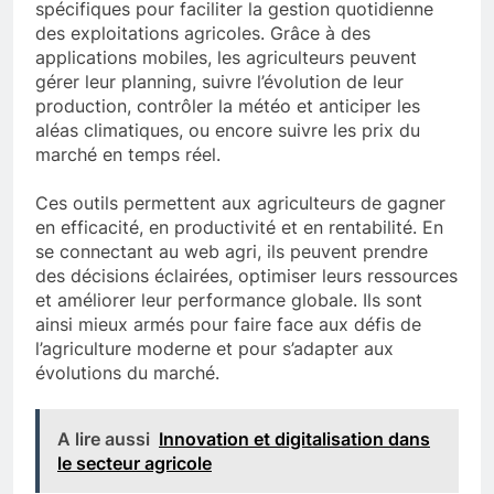
spécifiques pour faciliter la gestion quotidienne
des exploitations agricoles. Grâce à des
applications mobiles, les agriculteurs peuvent
gérer leur planning, suivre l’évolution de leur
production, contrôler la météo et anticiper les
aléas climatiques, ou encore suivre les prix du
marché en temps réel.
Ces outils permettent aux agriculteurs de gagner
en efficacité, en productivité et en rentabilité. En
se connectant au web agri, ils peuvent prendre
des décisions éclairées, optimiser leurs ressources
et améliorer leur performance globale. Ils sont
ainsi mieux armés pour faire face aux défis de
l’agriculture moderne et pour s’adapter aux
évolutions du marché.
A lire aussi
Innovation et digitalisation dans
le secteur agricole