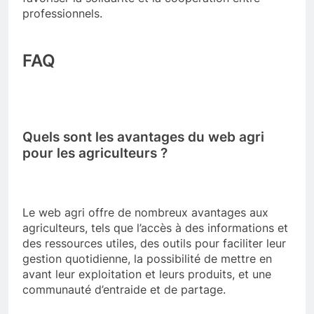
professionnels.
FAQ
Quels sont les avantages du web agri
pour les agriculteurs ?
Le web agri offre de nombreux avantages aux
agriculteurs, tels que l’accès à des informations et
des ressources utiles, des outils pour faciliter leur
gestion quotidienne, la possibilité de mettre en
avant leur exploitation et leurs produits, et une
communauté d’entraide et de partage.