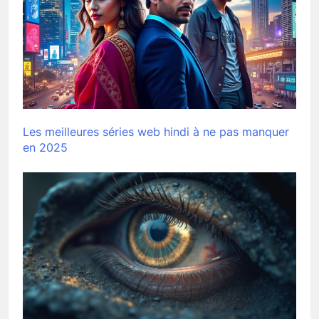
Les meilleures séries web hindi à ne pas manquer
en 2025