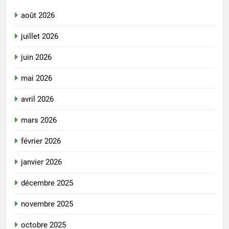
août 2026
juillet 2026
juin 2026
mai 2026
avril 2026
mars 2026
février 2026
janvier 2026
décembre 2025
novembre 2025
octobre 2025