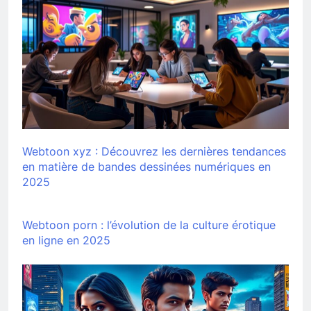
Webtoon xyz : Découvrez les dernières tendances
en matière de bandes dessinées numériques en
2025
Webtoon porn : l’évolution de la culture érotique
en ligne en 2025