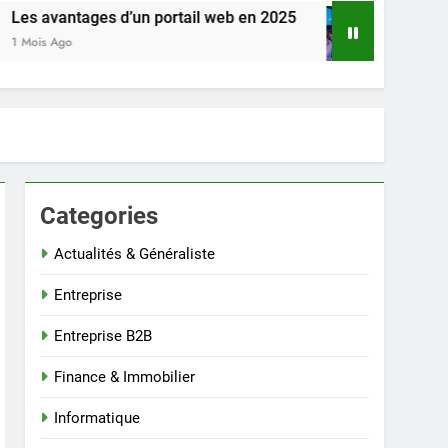
un portail web en 2025
Pack web 3 : qu’est-ce 
1 Mois Ago
Categories
Actualités & Généraliste
Entreprise
Entreprise B2B
Finance & Immobilier
Informatique