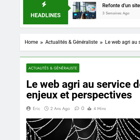
en 2025 ?
Refonte d’un site web avec Webflow
3 Semaines Ago
HEADLINES
Home
Actualités & Généraliste
Le web agri au s
ACTUALITÉS & GÉNÉRALISTE
Le web agri au service de
enjeux et perspectives
0
Eric
2 Ans Ago
4 Mins